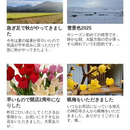
急ぎ足で秋がやってきまし
雪景色2025
た
今シーズン初めての積雪です。
静かな朝。大阪方面の空が薄っ
今年は夏の猛暑が長引いたので
すら晴れていて幻想的です。...
気温が平年並みに戻っただけで
急に秋がやってきたよう...
早いもので開店2周年にな
蝋梅をいただきました
りした
いつもお世話になっている地元
の神応寺さんから蝋梅をいただ
昨日ごひいきにしてくださるお
きました。ありがとうございま
客様から、お祝いにステキなお
す。蝋...
花をいただきました。大変あり
が...