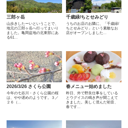
三郎ヶ岳
千歳緑/ちとせみどり
山歩きしたーいということで、
うちのお店のお隣に、「千歳緑/
地元の三郎ヶ岳へ行ってまいり
ちとせみどり」という素敵なお
ました。亀岡盆地の北東部にあ
店がオープンしました...
る61...
2026/3/26 さくら公園
春メニュー始めました
今年の七谷川・さくら公園の桜
昨日、外で野良仕事をしている
は、やや遅めのようです。３／
とウグイスの鳴き声が聞こえて
２６（...
きました。美しく澄んだ初音、
春です...