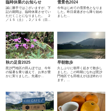
臨時休業のお知らせ
雪景色2024
誠に勝手ではございますが、下
今年はじめての雪景色となりま
記の期間は、臨時休業させてい
した。昨日昼過ぎから降り始め
ただくことになりました。 ２
ました...
／１５（土），２／１６（日...
秋の足音2025
早朝散歩
毘沙門地区の田んぼでは、今年
久しぶりに朝早く起きて散歩し
の猛暑を乗り越えて、お米が豊
ました。この時期になれば毘沙
かに実りました。先週か...
門地区でも田植えがほぼ終わり
ます。...