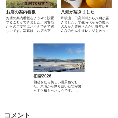
お店の案内看板
八朔が届きました
お店の案内看板をようやく設置
和歌山・日高川町から八朔が届
することができました。お客様
きました。学生時代からの友人
からのご要望にお応えできて嬉
のみかん農家さんが、毎年いろ
しいです。写真は、お店の下...
んなみかんやオレンジを送っ...
初雪2026
朝起きたら美しい雪景色でし
た。未明から降り続いた雪が薄
っすら積もったようです。...
コメント