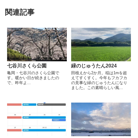
関連記事
七谷川さくら公園
緑のじゅうたん2024
亀岡・七谷川のさくら公園で
田植えから2か月。稲は1mを超
す。暖かい日が続きましたの
えてすくすく。今年もフカフカ
で、昨年よ...
の見事な緑のじゅうたんになり
ました。この素晴らしい風...