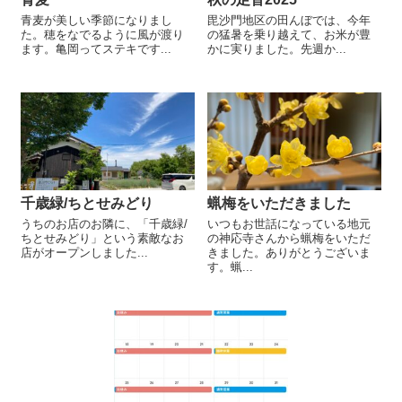
青麦が美しい季節になりまし
毘沙門地区の田んぼでは、今年
た。穂をなでるように風が渡り
の猛暑を乗り越えて、お米が豊
ます。亀岡ってステキです...
かに実りました。先週か...
千歳緑/ちとせみどり
蝋梅をいただきました
うちのお店のお隣に、「千歳緑/
いつもお世話になっている地元
ちとせみどり」という素敵なお
の神応寺さんから蝋梅をいただ
店がオープンしました...
きました。ありがとうございま
す。蝋...