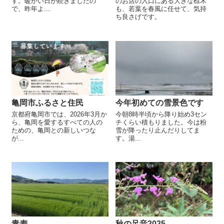
す。暖かい日が続きましたの
のお店の入口にある大きな椋木
で、昨年よ...
も、若葉を春風に任せて、気持
ち良さげです。
亀岡市ふるさと住民
今年初めての雪景色です
京都府亀岡市では、2026年3月か
今朝8時半頃から降り始め3セン
ら、亀岡を愛するすべての人の
チくらい積もりました。今は粉
ための、亀岡との新しいつな
雪が降ったり止んだりしてま
が...
す。湯...
青麦
秋の足音2025