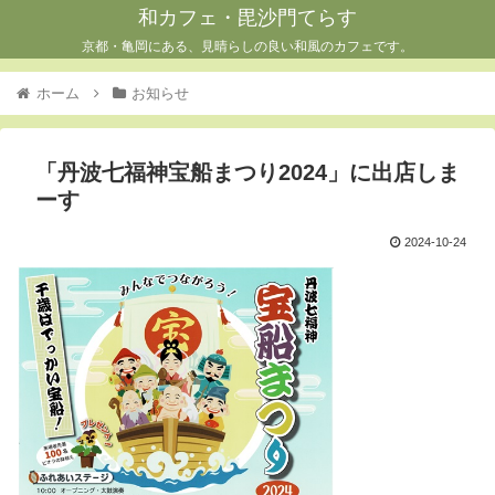
和カフェ・毘沙門てらす
京都・亀岡にある、見晴らしの良い和風のカフェです。
ホーム
お知らせ
「丹波七福神宝船まつり2024」に出店しま
ーす
2024-10-24