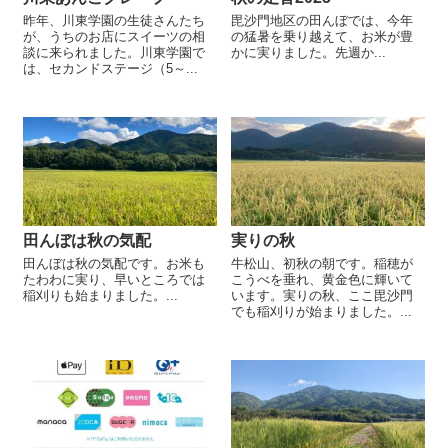
昨年、川東学園の生徒さんたち
毘沙門地区の田んぼでは、今年
が、うちのお店にスイーツの相
の猛暑を乗り越えて、お米が豊
談に来られました。川東学園で
かに実りました。先週か...
は、セカンドステージ（5～...
田んぼは秋の気配
実りの秋
田んぼは秋の気配です。お米も
牛松山、初秋の朝です。稲穂が
たわわに実り、早いところでは
こうべを垂れ、黄金色に輝いて
稲刈りも始まりました。...
います。実りの秋、ここ毘沙門
でも稲刈りが始まりました。...