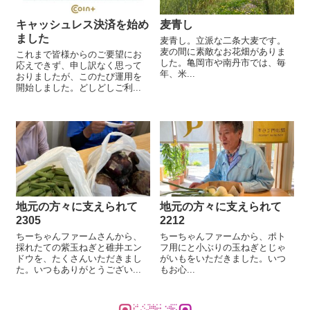
キャッシュレス決済を始め
麦青し
ました
麦青し。立派な二条大麦です。
麦の間に素敵なお花畑がありま
これまで皆様からのご要望にお
した。亀岡市や南丹市では、毎
応えできず、申し訳なく思って
年、米...
おりましたが、このたび運用を
開始しました。どしどしご利...
地元の方々に支えられて
地元の方々に支えられて
2305
2212
ちーちゃんファームさんから、
ちーちゃんファームから、ポト
採れたての紫玉ねぎと碓井エン
フ用にと小ぶりの玉ねぎとじゃ
ドウを、たくさんいただきまし
がいもをいただきました。いつ
た。いつもありがとうござい...
もお心...