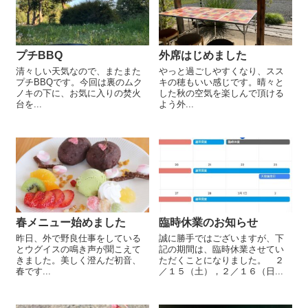
プチBBQ
外席はじめました
清々しい天気なので、またまた
やっと過ごしやすくなり、スス
プチBBQです。今回は裏のムク
キの穂もいい感じです。晴々と
ノキの下に、お気に入りの焚火
した秋の空気を楽しんで頂ける
台を...
よう外...
春メニュー始めました
臨時休業のお知らせ
昨日、外で野良仕事をしている
誠に勝手ではございますが、下
とウグイスの鳴き声が聞こえて
記の期間は、臨時休業させてい
きました。美しく澄んだ初音、
ただくことになりました。 ２
春です...
／１５（土），２／１６（日...