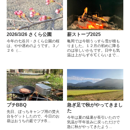
2026/3/26 さくら公園
薪ストーブ2025
今年の七谷川・さくら公園の桜
亀岡では今朝うっすら雪が積も
は、やや遅めのようです。３／
りました。１２月の初めに降る
２６（...
のは珍しいかもです。日中も気
温は上がらず６℃くらいまで...
プチBBQ
急ぎ足で秋がやってきまし
た
先日、ぼっちキャンプ用の焚火
台をゲットしたので、今日のお
今年は夏の猛暑が長引いたので
昼はおうちの庭でプチB...
気温が平年並みに戻っただけで
急に秋がやってきたよう...