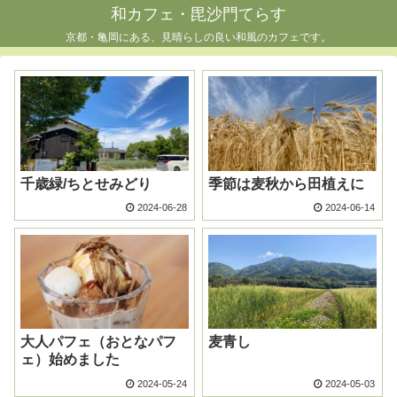
和カフェ・毘沙門てらす
京都・亀岡にある、見晴らしの良い和風のカフェです。
千歳緑/ちとせみどり
季節は麦秋から田植えに
2024-06-28
2024-06-14
大人パフェ（おとなパフ
麦青し
ェ）始めました
2024-05-24
2024-05-03