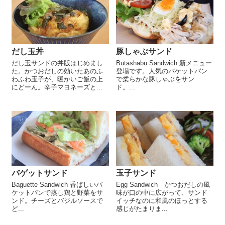
だし玉丼
豚しゃぶサンド
だし玉サンドの丼版はじめまし
Butashabu Sandwich 新メニュー
た。かつおだしの効いたあのふ
登場です。人気のバケットパン
わふわ玉子が、暖かいご飯の上
で柔らかな豚しゃぶをサン
にどーん。辛子マヨネーズと...
ド。...
バゲットサンド
玉子サンド
Baguette Sandwich 香ばしいバ
Egg Sandwich かつおだしの風
ケットパンで蒸し鶏と野菜をサ
味が口の中に広がって、サンド
ンド。チーズとバジルソースで
イッチなのに和風のほっとする
ど...
感じがたまりま...