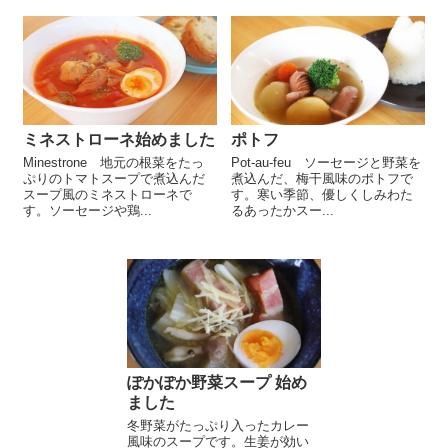
ミネストローネ始めました
ポトフ
Minestrone 地元の根菜をたっ
Pot-au-feu ソーセージと野菜を
ぷりのトマトスープで煮込んだ
煮込んだ、梅干風味のポトフで
スープ風のミネストローネで
す。寒い季節、優しくしみわた
す。ソーセージや鶏...
るあったかスー...
ぽかぽか野菜スープ 始め
ました
冬野菜がたっぷり入ったカレー
風味のスープです。生姜が効い