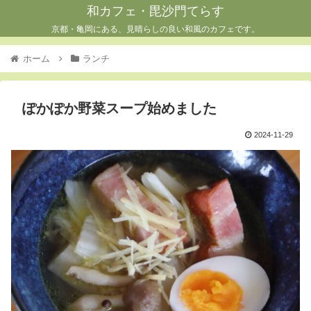
和カフェ・毘沙門てらす
京都・亀岡にある、見晴らしの良い和風のカフェです。
ホーム
ランチ
ぽかぽか野菜スープ始めました
2024-11-29