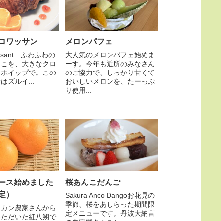
ロワッサン
メロンパフェ
oissant ふわふわの
大人気のメロンパフェ始めま
んこを、大きなクロ
ーす。今年も近所のみなさん
とホイップで。この
のご協力で、しっかり甘くて
はズルイ...
おいしいメロンを、たーっぷ
り使用...
ース始めました
桜あんこだんご
定）
Sakura Anco Dangoお花見の
季節、桜をあしらった期間限
ミカン農家さんから
定メニューです。丹波大納言
いただいた紅八朔で