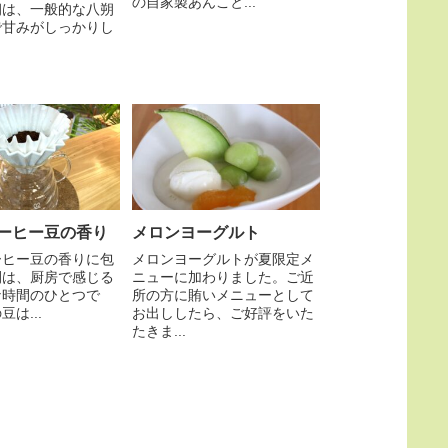
の自家製あんこと...
朔は、一般的な八朔
で甘みがしっかりし
ーヒー豆の香り
メロンヨーグルト
ーヒー豆の香りに包
メロンヨーグルトが夏限定メ
間は、厨房で感じる
ニューに加わりました。ご近
な時間のひとつで
所の方に賄いメニューとして
は...
お出ししたら、ご好評をいた
たきま...