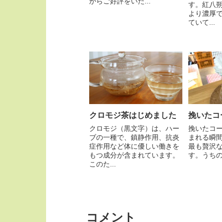
からご好評をいた...
す。紅八
より濃厚
ていて...
クロモジ茶はじめました
挽いたコ
クロモジ（黒文字）は、ハー
挽いたコ
ブの一種で、鎮静作用、抗炎
まれる瞬
症作用など体に優しい働きを
最も贅沢
もつ成分が含まれています。
す。うちの豆
このた...
コメント