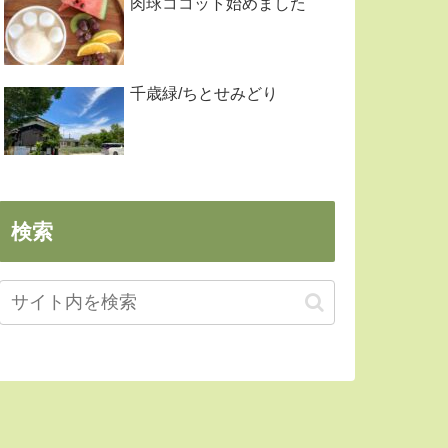
肉球ココット始めました
千歳緑/ちとせみどり
検索