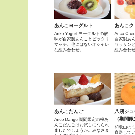
あんこヨーグルト
あんこク
Anko Yogurt ヨーグルトの酸
Anco Cr
味が自家製あんことピッタリ
自家製あ
マッチ。他にはないオシャレ
ワッサン
な組み合わせ。...
組み合わせ
あんこだんご
八朔ジュ
（期間限
Anco Dango 期間限定の桜あ
んこだんごはお試しになられ
和歌山の
ましたでしょうか。みなさま
直送して