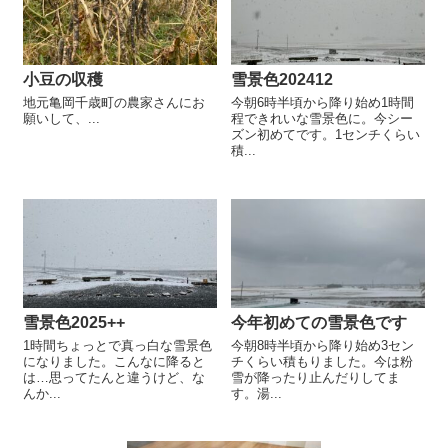
小豆の収穫
雪景色202412
地元亀岡千歳町の農家さんにお
今朝6時半頃から降り始め1時間
願いして、...
程できれいな雪景色に。今シー
ズン初めてです。1センチくらい
積...
雪景色2025++
今年初めての雪景色です
1時間ちょっとで真っ白な雪景色
今朝8時半頃から降り始め3セン
になりました。こんなに降ると
チくらい積もりました。今は粉
は…思ってたんと違うけど、な
雪が降ったり止んだりしてま
んか...
す。湯...