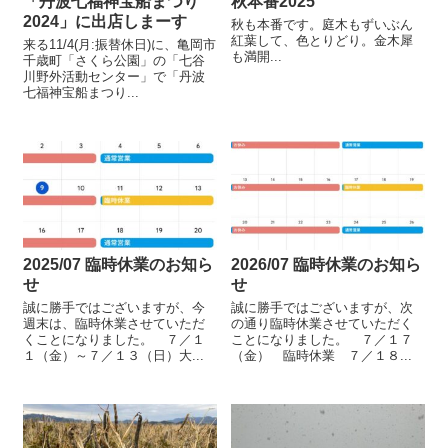
「丹波七福神宝船まつり
秋本番2025
2024」に出店しまーす
秋も本番です。庭木もずいぶん
紅葉して、色とりどり。金木犀
来る11/4(月:振替休日)に、亀岡市
も満開...
千歳町「さくら公園」の「七谷
川野外活動センター」で「丹波
七福神宝船まつり...
2025/07 臨時休業のお知ら
2026/07 臨時休業のお知ら
せ
せ
誠に勝手ではございますが、今
誠に勝手ではございますが、次
週末は、臨時休業させていただ
の通り臨時休業させていただく
くことになりました。 ７／１
ことになりました。 ７／１７
１（金）～７／１３（日）大...
（金） 臨時休業 ７／１８...