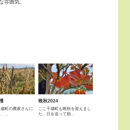
な雰囲気。
穫
晩秋2024
千歳町の農家さんに
ここ千歳町も晩秋を迎えまし
...
た。日を追って朝...