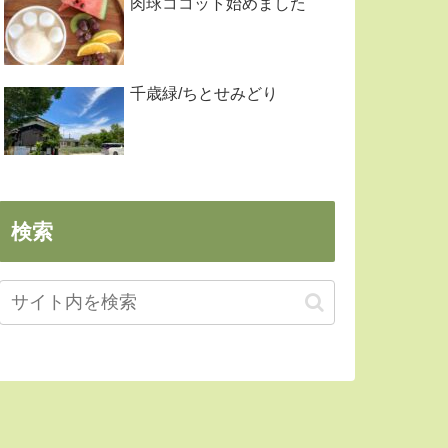
肉球ココット始めました
千歳緑/ちとせみどり
検索