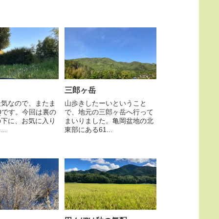
三郎ヶ岳
天気なので、またま
山歩きしたーいということ
Qです。今回は裏の
で、地元の三郎ヶ岳へ行って
の下に、お気に入り
まいりました。亀岡盆地の北
..
東部にある61...