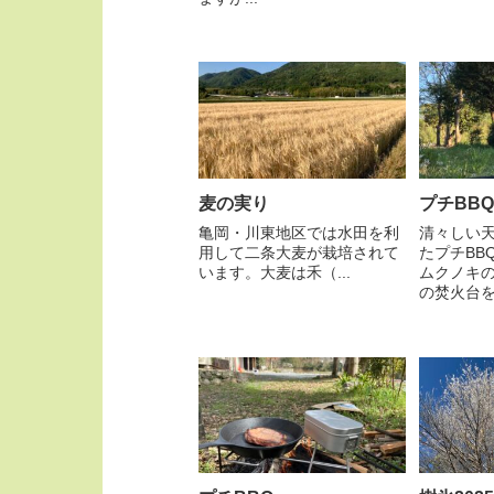
麦の実り
プチBBQ
亀岡・川東地区では水田を利
清々しい
用して二条大麦が栽培されて
たプチBB
います。大麦は禾（...
ムクノキ
の焚火台を.