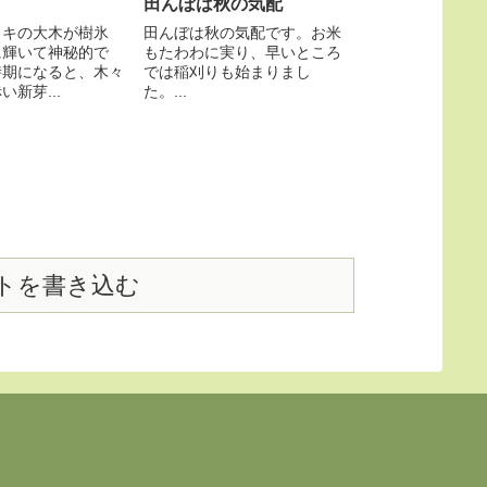
田んぼは秋の気配
ノキの大木が樹氷
田んぼは秋の気配です。お米
に輝いて神秘的で
もたわわに実り、早いところ
時期になると、木々
では稲刈りも始まりまし
新芽...
た。...
トを書き込む