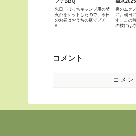
プチBBQ
樹氷2025
先日、ぼっちキャンプ用の焚
裏のムク
火台をゲットしたので、今日
に。朝日
のお昼はおうちの庭でプチ
す。この
B...
の枝には赤い
コメント
コメン