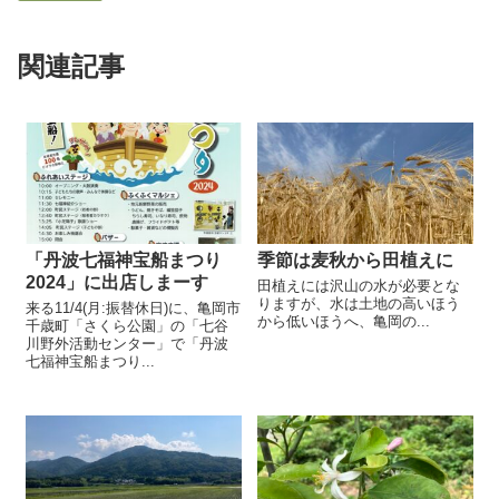
関連記事
「丹波七福神宝船まつり
季節は麦秋から田植えに
2024」に出店しまーす
田植えには沢山の水が必要とな
りますが、水は土地の高いほう
来る11/4(月:振替休日)に、亀岡市
から低いほうへ、亀岡の...
千歳町「さくら公園」の「七谷
川野外活動センター」で「丹波
七福神宝船まつり...