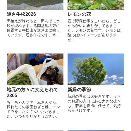
逆さ牛松2026
レモンの花
田植えが終わると、田んぼに水
庭で野良仕事をしいたら、どこ
鏡が現れます。亀岡盆地の東に
からかいい香りがしてきまし
位置する牛松山が逆さまに映っ
た。レモンの花です。レモンは
ています。逆さ牛松です。水...
酸っぱいイメージがあります
が...
地元の方々に支えられて
新緑の季節
2305
新緑の季節は大好きです。うち
のお店の入口にある大きな椋木
ちーちゃんファームさんから、
も、若葉を春風に任せて、気持
採れたての紫玉ねぎと碓井エン
ち良さげです。
ドウを、たくさんいただきまし
た。いつもありがとうござい...