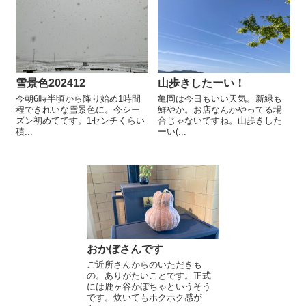
雪景色202412
山歩きしたーい！
今朝6時半頃から降り始め1時間
亀岡は今日もいい天気。新緑も
程できれいな雪景色に。今シー
鮮やか。お店なんかやってる場
ズン初めてです。1センチくらい
合じゃないですね。山歩きした
積...
ーい(...
おかぼさんです
ご近所さんからのいただきも
の。ありがたいことです。正式
には鹿ヶ谷かぼちゃというそう
です。炊いてもホクホク感が