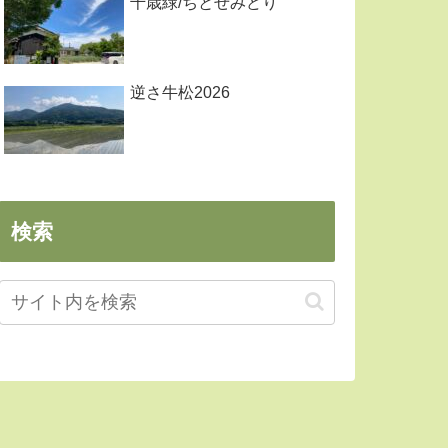
千歳緑/ちとせみどり
逆さ牛松2026
検索