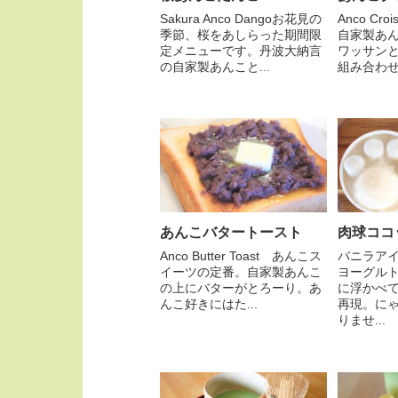
Sakura Anco Dangoお花見の
Anco Cr
季節、桜をあしらった期間限
自家製あ
定メニューです。丹波大納言
ワッサン
の自家製あんこと...
組み合わせ
あんこバタートースト
肉球ココ
Anco Butter Toast あんこス
バニラア
イーツの定番。自家製あんこ
ヨーグル
の上にバターがとろーり。あ
に浮かべ
んこ好きにはた...
再現。に
りませ...