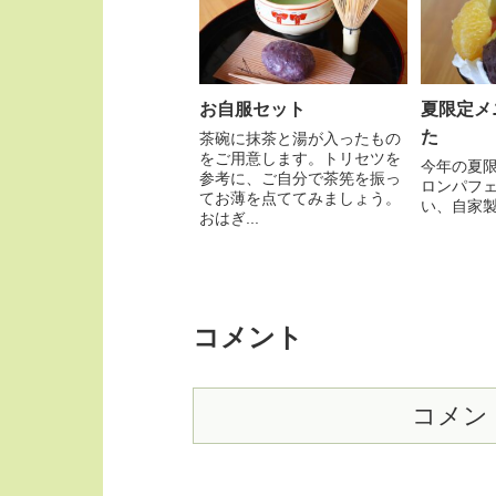
お自服セット
夏限定メ
た
茶碗に抹茶と湯が入ったもの
をご用意します。トリセツを
今年の夏
参考に、ご自分で茶筅を振っ
ロンパフ
てお薄を点ててみましょう。
い、自家製梅
おはぎ...
コメント
コメン