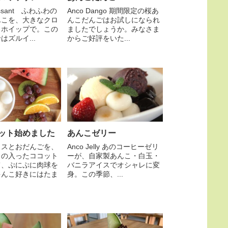
oissant ふわふわの
Anco Dango 期間限定の桜あ
んこを、大きなクロ
んこだんごはお試しになられ
とホイップで。この
ましたでしょうか。みなさま
はズルイ...
からご好評をいた...
ット始めました
あんこゼリー
イスとおだんごを、
Anco Jelly あのコーヒーゼリ
トの入ったココット
ーが、自家製あんこ・白玉・
て、ぷにぷに肉球を
バニラアイスでオシャレに変
ゃんこ好きにはたま
身。この季節、...