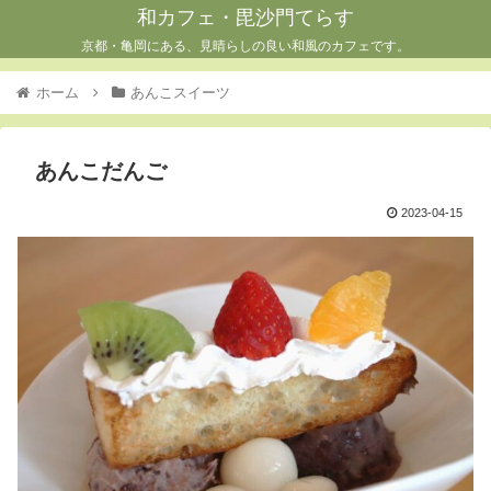
和カフェ・毘沙門てらす
京都・亀岡にある、見晴らしの良い和風のカフェです。
ホーム
あんこスイーツ
あんこだんご
2023-04-15