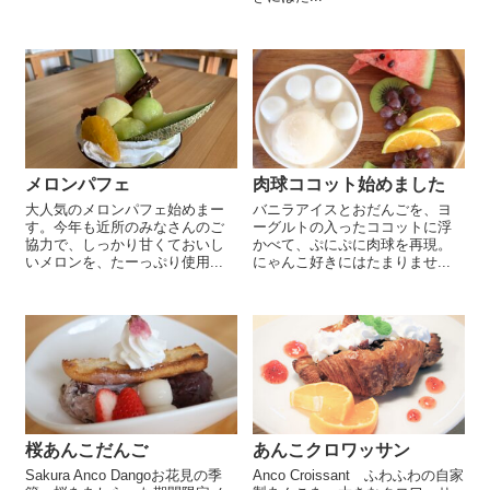
メロンパフェ
肉球ココット始めました
大人気のメロンパフェ始めまー
バニラアイスとおだんごを、ヨ
す。今年も近所のみなさんのご
ーグルトの入ったココットに浮
協力で、しっかり甘くておいし
かべて、ぷにぷに肉球を再現。
いメロンを、たーっぷり使用...
にゃんこ好きにはたまりませ...
桜あんこだんご
あんこクロワッサン
Sakura Anco Dangoお花見の季
Anco Croissant ふわふわの自家