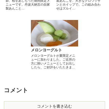
節、桜をあしらった期間限定メ
製あんこを、大きなクロワッサ
ニューです。丹波大納言の自家
ンとホイップで。この組み合わ
製あんこと...
せはズルイ...
メロンヨーグルト
メロンヨーグルトが夏限定メニ
ューに加わりました。ご近所の
方に賄いメニューとしてお出し
したら、ご好評をいたたきま...
コメント
コメントを書き込む