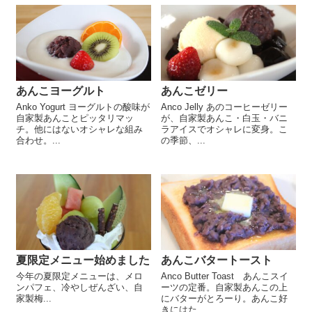
あんこヨーグルト
あんこゼリー
Anko Yogurt ヨーグルトの酸味が
Anco Jelly あのコーヒーゼリー
自家製あんことピッタリマッ
が、自家製あんこ・白玉・バニ
チ。他にはないオシャレな組み
ラアイスでオシャレに変身。こ
合わせ。...
の季節、...
夏限定メニュー始めました
あんこバタートースト
今年の夏限定メニューは、メロ
Anco Butter Toast あんこスイ
ンパフェ、冷やしぜんざい、自
ーツの定番。自家製あんこの上
家製梅...
にバターがとろーり。あんこ好
きにはた...