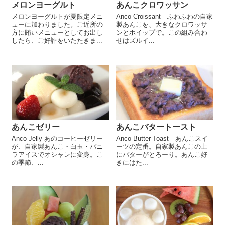
メロンヨーグルト
あんこクロワッサン
メロンヨーグルトが夏限定メニ
Anco Croissant ふわふわの自家
ューに加わりました。ご近所の
製あんこを、大きなクロワッサ
方に賄いメニューとしてお出し
ンとホイップで。この組み合わ
したら、ご好評をいたたきま...
せはズルイ...
あんこゼリー
あんこバタートースト
Anco Jelly あのコーヒーゼリー
Anco Butter Toast あんこスイ
が、自家製あんこ・白玉・バニ
ーツの定番。自家製あんこの上
ラアイスでオシャレに変身。こ
にバターがとろーり。あんこ好
の季節、...
きにはた...