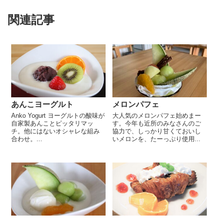
関連記事
あんこヨーグルト
メロンパフェ
Anko Yogurt ヨーグルトの酸味が
大人気のメロンパフェ始めまー
自家製あんことピッタリマッ
す。今年も近所のみなさんのご
チ。他にはないオシャレな組み
協力で、しっかり甘くておいし
合わせ。...
いメロンを、たーっぷり使用...