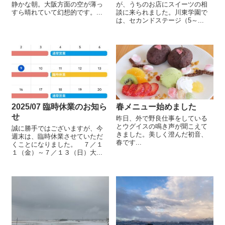
静かな朝。大阪方面の空が薄っ
が、うちのお店にスイーツの相
すら晴れていて幻想的です。...
談に来られました。川東学園で
は、セカンドステージ（5～...
2025/07 臨時休業のお知ら
春メニュー始めました
せ
昨日、外で野良仕事をしている
とウグイスの鳴き声が聞こえて
誠に勝手ではございますが、今
きました。美しく澄んだ初音、
週末は、臨時休業させていただ
春です...
くことになりました。 ７／１
１（金）～７／１３（日）大...