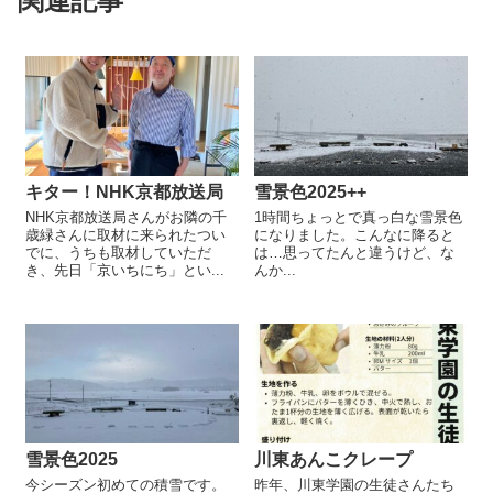
関連記事
キター！NHK京都放送局
雪景色2025++
NHK京都放送局さんがお隣の千
1時間ちょっとで真っ白な雪景色
歳緑さんに取材に来られたつい
になりました。こんなに降ると
でに、うちも取材していただ
は…思ってたんと違うけど、な
き、先日「京いちにち」とい...
んか...
雪景色2025
川東あんこクレープ
今シーズン初めての積雪です。
昨年、川東学園の生徒さんたち