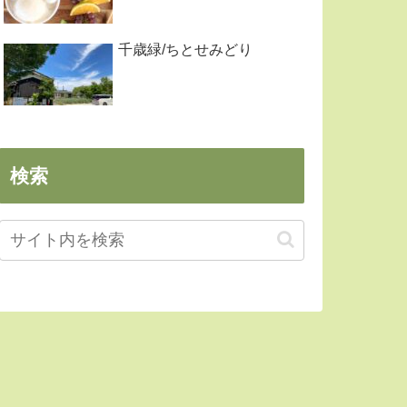
千歳緑/ちとせみどり
検索