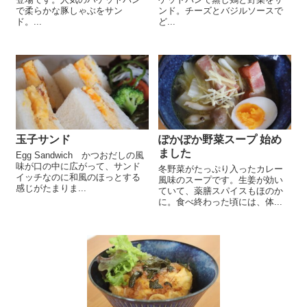
で柔らかな豚しゃぶをサン
ンド。チーズとバジルソースで
ド。...
ど...
玉子サンド
ぽかぽか野菜スープ 始め
ました
Egg Sandwich かつおだしの風
味が口の中に広がって、サンド
冬野菜がたっぷり入ったカレー
イッチなのに和風のほっとする
風味のスープです。生姜が効い
感じがたまりま...
ていて、薬膳スパイスもほのか
に。食べ終わった頃には、体...