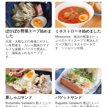
ぽかぽか野菜スープ始めま
ミネストローネ始めました
した
Minestrone 地元の根菜をたっ
ぷりのトマトスープで煮込んだ
白菜・大根などの身体にやさし
スープ風のミネストローネで
い冬野菜を、カレー風味のマイ
す。ソーセージや鶏...
ルドな薬膳スパイスで煮込ん
だ、滋味あふれるスープで
す。...
豚しゃぶサンド
バゲットサンド
Butashabu Sandwich 新メニュー
Baguette Sandwich 香ばしいバ
登場です。人気のバケットパン
ケットパンで蒸し鶏と野菜をサ