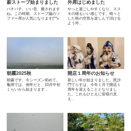
薪ストーブ始まりました
外席はじめました
パチパチ、いい音、癒されます
やっと過ごしやすくなり、スス
ね。この時期、ストーブ脇のソ
キの穂もいい感じです。晴々と
ファー席が人気になります(^^v
した秋の空気を楽しんで頂ける
よう外...
朝霧2025秋
開店１周年のお知らせ
朝霧です。今シーズン初めて。
新しい年が始まりました。毘沙
亀岡では、例年だと、10月中旬
門てらすは、今年１月で開店１
くらいから始まります...
周年を迎えることとなりまし
た。これもひとえに皆様の支
え...