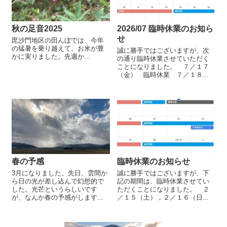
秋の足音2025
2026/07 臨時休業のお知ら
せ
毘沙門地区の田んぼでは、今年
の猛暑を乗り越えて、お米が豊
誠に勝手ではございますが、次
かに実りました。先週か...
の通り臨時休業させていただく
ことになりました。 ７／１７
（金） 臨時休業 ７／１８...
春の予感
臨時休業のお知らせ
3月になりました。先日、雲間か
誠に勝手ではございますが、下
ら日の光が差し込んで幻想的で
記の期間は、臨時休業させてい
した。光芒というらしいです
ただくことになりました。 ２
が、なんか春の予感がします...
／１５（土），２／１６（日...