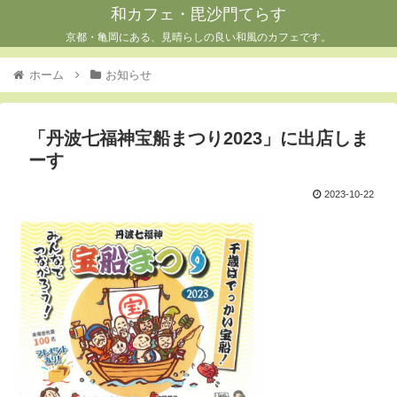
和カフェ・毘沙門てらす
京都・亀岡にある、見晴らしの良い和風のカフェです。
ホーム
お知らせ
「丹波七福神宝船まつり2023」に出店しま
ーす
2023-10-22