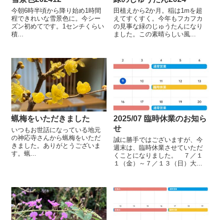
今朝6時半頃から降り始め1時間
田植えから2か月。稲は1mを超
程できれいな雪景色に。今シー
えてすくすく。今年もフカフカ
ズン初めてです。1センチくらい
の見事な緑のじゅうたんになり
積...
ました。この素晴らしい風...
蝋梅をいただきました
2025/07 臨時休業のお知ら
せ
いつもお世話になっている地元
の神応寺さんから蝋梅をいただ
誠に勝手ではございますが、今
きました。ありがとうございま
週末は、臨時休業させていただ
す。蝋...
くことになりました。 ７／１
１（金）～７／１３（日）大...