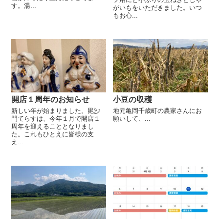
す。湯...
がいもをいただきました。いつ
もお心...
開店１周年のお知らせ
小豆の収穫
新しい年が始まりました。毘沙
地元亀岡千歳町の農家さんにお
門てらすは、今年１月で開店１
願いして、...
周年を迎えることとなりまし
た。これもひとえに皆様の支
え...