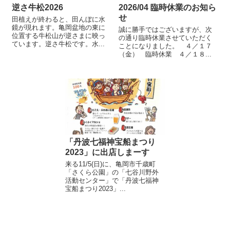
逆さ牛松2026
2026/04 臨時休業のお知ら
せ
田植えが終わると、田んぼに水
鏡が現れます。亀岡盆地の東に
誠に勝手ではございますが、次
位置する牛松山が逆さまに映っ
の通り臨時休業させていただく
ています。逆さ牛松です。水...
ことになりました。 ４／１７
（金） 臨時休業 ４／１８...
「丹波七福神宝船まつり
2023」に出店しまーす
来る11/5(日)に、亀岡市千歳町
「さくら公園」の「七谷川野外
活動センター」で「丹波七福神
宝船まつり2023」...