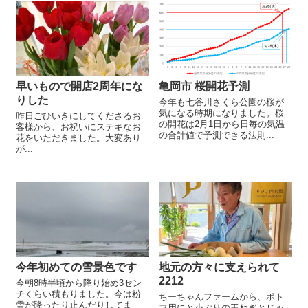
早いもので開店2周年にな
亀岡市 桜開花予測
りした
今年も七谷川さくら公園の桜が
気になる時期になりました。桜
昨日ごひいきにしてくださるお
の開花は2月1日から日毎の気温
客様から、お祝いにステキなお
の合計値で予測できる法則...
花をいただきました。大変あり
が...
今年初めての雪景色です
地元の方々に支えられて
2212
今朝8時半頃から降り始め3セン
チくらい積もりました。今は粉
ちーちゃんファームから、ポト
雪が降ったり止んだりしてま
フ用にと小ぶりの玉ねぎとじゃ