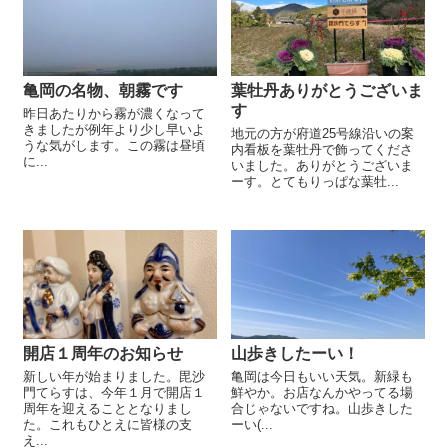
亀岡の名物、朝霧です
葉牡丹ありがとうございま
す
昨日あたりから霧が濃くなって
きましたが例年より少し早いよ
地元の方が府道25号線沿いの案
うな気がします。この霧は昼頃
内看板を葉牡丹で飾ってくださ
に...
いました。ありがとうございま
ーす。とてもりっぱな葉牡...
開店１周年のお知らせ
山歩きしたーい！
新しい年が始まりました。毘沙
亀岡は今日もいい天気。新緑も
門てらすは、今年１月で開店１
鮮やか。お店なんかやってる場
周年を迎えることとなりまし
合じゃないですね。山歩きした
た。これもひとえに皆様の支
ーい(...
え...