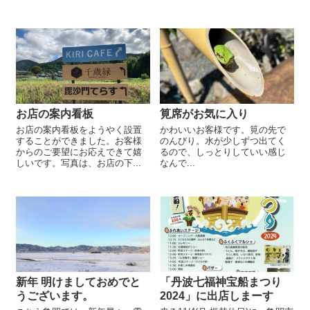
お店の案内看板
筧席がお気に入り
お店の案内看板をようやく設置
かわいいお客様です。筧の先で
することができました。お客様
のんびり。水が少しずつ出てく
からのご要望にお応えできて嬉
るので、しっとりしていい感じ
しいです。写真は、お店の下...
なんで...
新年 明けましておめでと
「丹波七福神宝船まつり
うございます。
2024」に出店しまーす