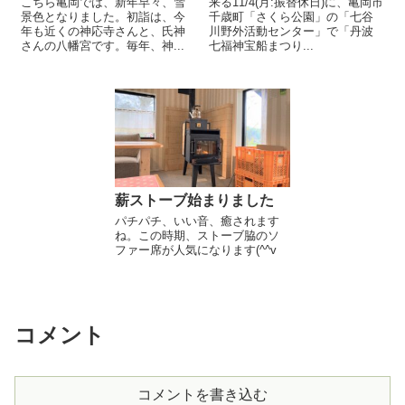
こちら亀岡では、新年早々、雪
来る11/4(月:振替休日)に、亀岡市
景色となりました。初詣は、今
千歳町「さくら公園」の「七谷
年も近くの神応寺さんと、氏神
川野外活動センター」で「丹波
さんの八幡宮です。毎年、神...
七福神宝船まつり...
薪ストーブ始まりました
パチパチ、いい音、癒されます
ね。この時期、ストーブ脇のソ
ファー席が人気になります(^^v
コメント
コメントを書き込む