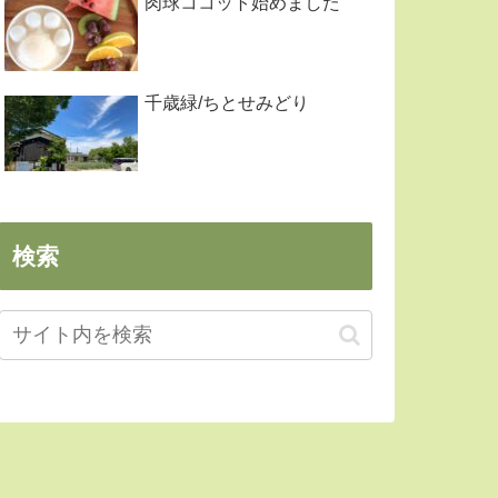
肉球ココット始めました
千歳緑/ちとせみどり
検索