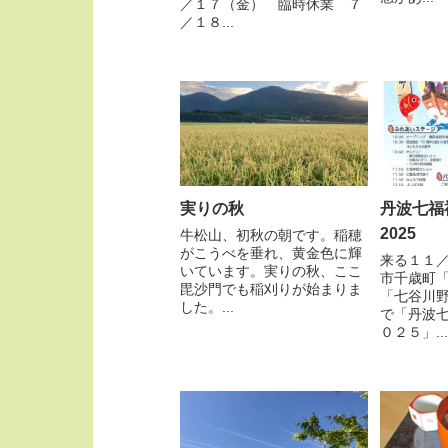
／１７（金） 臨時休業 ７
／１８...
実りの秋
丹波七福
2025
牛松山、初秋の朝です。稲穂
がこうべを垂れ、黄金色に輝
来る１１
いています。実りの秋、ここ
市千歳町
毘沙門でも稲刈りが始まりま
「七谷川
した。...
で「丹波
０２５」...