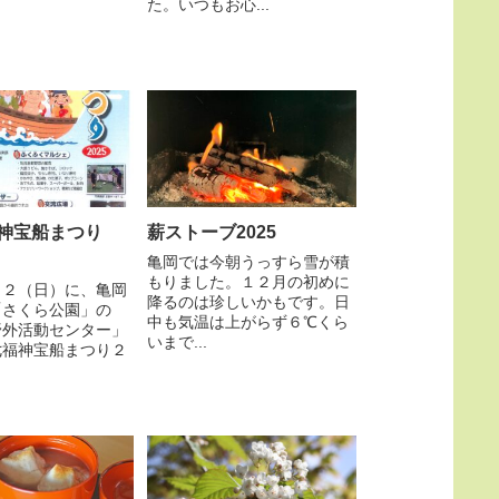
た。いつもお心...
神宝船まつり
薪ストーブ2025
亀岡では今朝うっすら雪が積
もりました。１２月の初めに
／２（日）に、亀岡
降るのは珍しいかもです。日
「さくら公園」の
中も気温は上がらず６℃くら
野外活動センター」
いまで...
七福神宝船まつり２