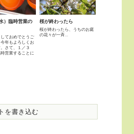
水）臨時営業の
桜が終わったら
桜が終わったら、うちのお庭
の花々が一斉...
ましておめでとうご
。今年もよろしくお
す。さて、１／３
臨時営業することに
トを書き込む