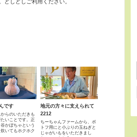
。どしどしご利用ください。
んです
地元の方々に支えられて
2212
んからのいただきも
がたいことです。正
ちーちゃんファームから、ポ
ヶ谷かぼちゃという
トフ用にと小ぶりの玉ねぎと
。炊いてもホクホク
じゃがいもをいただきまし