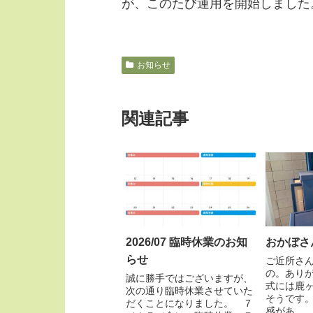
が、このたび運用を開始しました
お知らせ
関連記事
2026/07 臨時休業のお知
おかぼさ
らせ
ご近所さ
の。あり
誠に勝手ではございますが、
式には鹿
次の通り臨時休業させていた
そうです
だくことになりました。 ７
感があ...