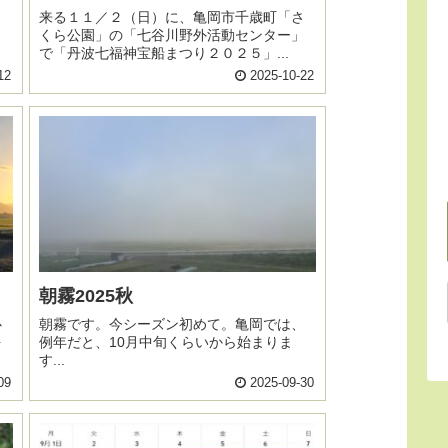
、
来る１１／２（日）に、亀岡市千歳町「さ
くら公園」の「七谷川野外活動センター」
で「丹波七福神宝船まつり２０２５」...
12
2025-10-22
朝霧2025秋
心
朝霧です。今シーズン初めて。亀岡では、
を
例年だと、10月中旬くらいから始まりま
す...
09
2025-09-30