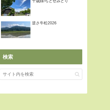
千歳緑/ちとせみどり
逆さ牛松2026
検索