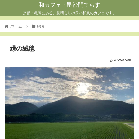
和カフェ・毘沙門てらす
京都・亀岡にある、見晴らしの良い和風のカフェです。
ホーム
紹介
緑の絨毯
2022-07-08