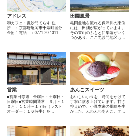
アドレス
田園風景
和カフェ・毘沙門てらす 住
亀岡盆地を流れる保津川の東側
所 ：京都府亀岡市千歳町国分
には、田畑が広がっています。
金附１電話 ：0771-20-1311
その東山のふもとに集落がいく
つかあり、ここ毘沙門地区も...
営業
あんこスイーツ
■営業日毎週 金曜日・土曜日・
おいしい小豆を、時間をかけて
日曜日■営業時間通常 ３月～１
丁寧に炊き上げています。甘さ
０月：１１時～１７時（ラスト
控えめで、小豆本来の風味を生
オーダー：１６時半）冬...
かした、ふわふわあんこ。オ...