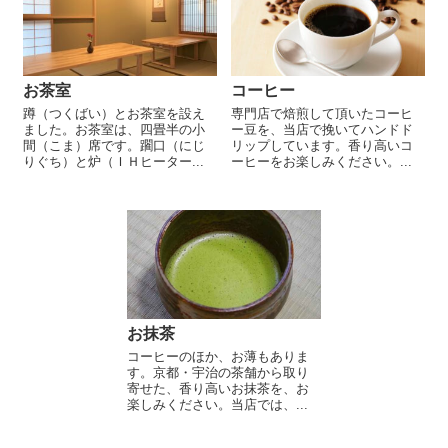
お茶室
コーヒー
蹲（つくばい）とお茶室を設え
専門店で焙煎して頂いたコーヒ
ました。お茶室は、四畳半の小
ー豆を、当店で挽いてハンドド
間（こま）席です。躙口（にじ
リップしています。香り高いコ
りぐち）と炉（ＩＨヒーター...
ーヒーをお楽しみください。...
お抹茶
コーヒーのほか、お薄もありま
す。京都・宇治の茶舗から取り
寄せた、香り高いお抹茶を、お
楽しみください。当店では、...