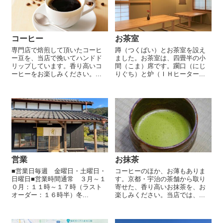
コーヒー
お茶室
専門店で焙煎して頂いたコーヒ
蹲（つくばい）とお茶室を設え
ー豆を、当店で挽いてハンドド
ました。お茶室は、四畳半の小
リップしています。香り高いコ
間（こま）席です。躙口（にじ
ーヒーをお楽しみください。...
りぐち）と炉（ＩＨヒーター...
営業
お抹茶
■営業日毎週 金曜日・土曜日・
コーヒーのほか、お薄もありま
日曜日■営業時間通常 ３月～１
す。京都・宇治の茶舗から取り
０月：１１時～１７時（ラスト
寄せた、香り高いお抹茶を、お
オーダー：１６時半）冬...
楽しみください。当店では、...