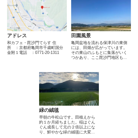
アドレス
田園風景
和カフェ・毘沙門てらす 住
亀岡盆地を流れる保津川の東側
所 ：京都府亀岡市千歳町国分
には、田畑が広がっています。
金附１電話 ：0771-20-1311
その東山のふもとに集落がいく
つかあり、ここ毘沙門地区も...
緑の絨毯
早朝の牛松山です。田植えから
約１か月経ちました。稲はぐん
ぐん成長して元の２倍以上にな
り、鮮やかな緑の絨毯に大変...